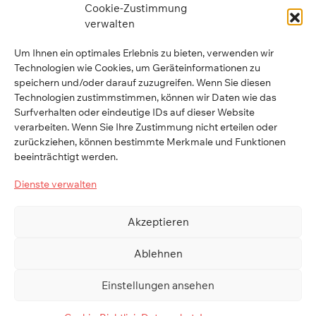
Cookie-Zustimmung
verwalten
Um Ihnen ein optimales Erlebnis zu bieten, verwenden wir
Technologien wie Cookies, um Geräteinformationen zu
speichern und/oder darauf zuzugreifen. Wenn Sie diesen
GLOSSAR
Technologien zustimmstimmen, können wir Daten wie das
Surfverhalten oder eindeutige IDs auf dieser Website
verarbeiten. Wenn Sie Ihre Zustimmung nicht erteilen oder
Center für Philanthropie
zurückziehen, können bestimmte Merkmale und Funktionen
Universität Liechtenstein
beeinträchtigt werden.
Dienste verwalten
Fürst-Franz-Josef-Strasse
9490 Vaduz
Akzeptieren
Liechtenstein
Ablehnen
Telefon
+423 265 13 81
philanthropy(at)uni.li
Einstellungen ansehen
© 2026 Philanthropy Talks