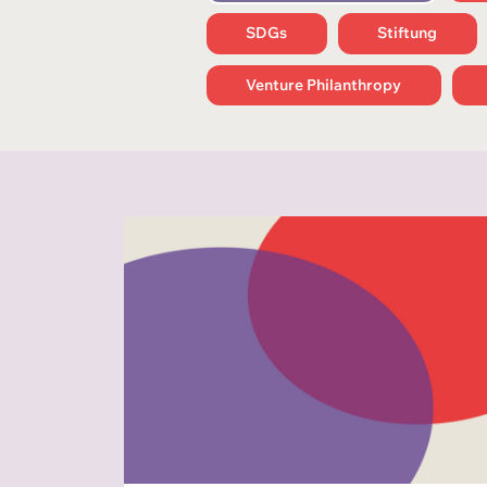
SDGs
Stiftung
Venture Philanthropy