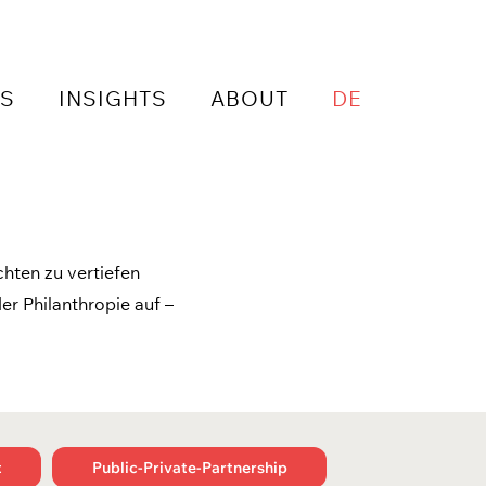
NS
INSIGHTS
ABOUT
DE
chten zu vertiefen
er Philanthropie auf –
t
Public-Private-Partnership