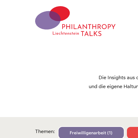
Skip
to
content
Philanthropy Talks
Liechtenstein
Die Insights aus 
und die eigene Haltu
Themen:
Freiwilligenarbeit (1)